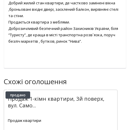
Добрий жилий стан квартири, де частково замінені вікна
,броньовані вхідні двері, засклений балкон, вирівняні стелі
та стіни.
Продається квартира з меблями.
Доброзичливий безпечний район Захисників України, біля
“Туристу”, де краща в місті транспортна розв`язка, поруч
безліч маркетів , бутіков, ринок “Нива”.
Схожі оголошення
продано
Продаж 1-кімн квартири, 3й поверх,
вул. Само...
2
1
1
22 m
Продаж квартири