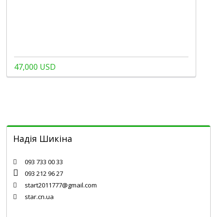
47,000 USD
Надія Шикіна
Chernihiv
093 733 00 33
093 212 96 27
start2011777@gmail.com
star.cn.ua