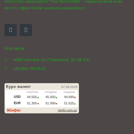
Агентство нерухомості “Star Real Estate” – гарантований знак
якості у сфері послуг на ринку нерухомості.
Контакти
14000 Чернігів, пр-т Перемоги, 95, оф 316
+38 (093) 733-00-33