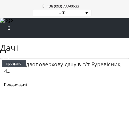
+38 (093) 733-00-33
USD
Дачі
Продам двоповерхову дачу в с/т Буревісник,
продано
4...
2
3
59 m
Продаж дачі