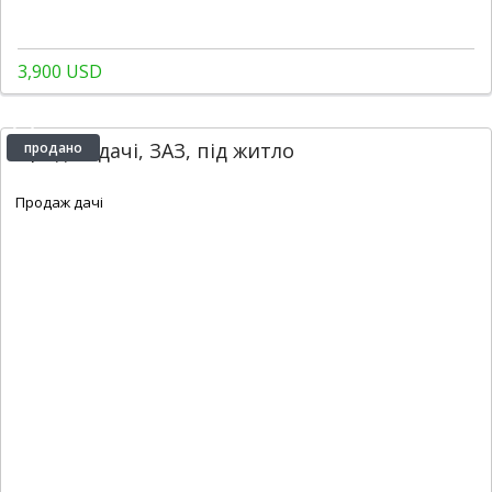
3,900 USD
Продаж дачі, ЗАЗ, під житло
продано
2
1
1
45 m
Продаж дачі