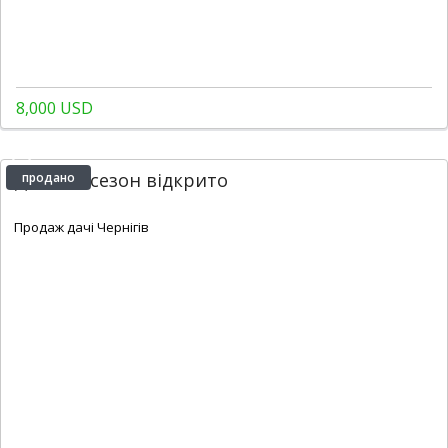
8,000 USD
Дачний сезон відкрито
продано
2
15 m
Продаж дачі Чернігів