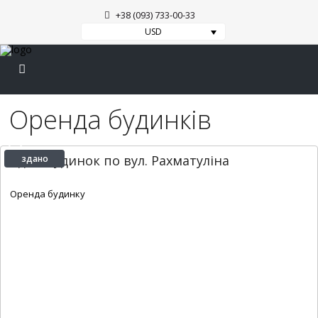
+38 (093) 733-00-33
USD
Оренда будинків
Здам будинок по вул. Рахматуліна
здано
2
2
1
65 m
Оренда будинку