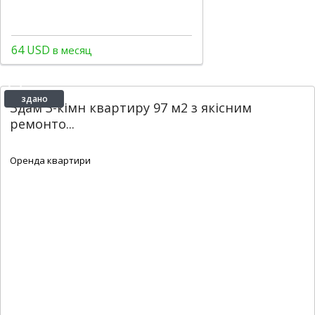
64 USD
в месяц
здано
Здам 3-кімн квартиру 97 м2 з якісним
ремонто...
2
2
2
90 m
Оренда квартири