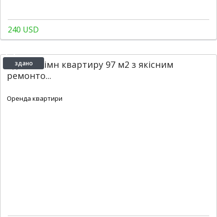
240 USD
Здам 3-кімн квартиру 97 м2 з якісним
здано
ремонто...
2
2
2
90 m
Оренда квартири