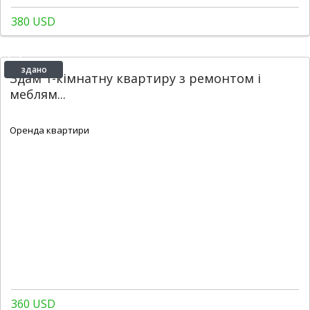
380 USD
здано
Здам 1-кімнатну квартиру з ремонтом і
меблям...
2
1
1
49 m
Оренда квартири
360 USD