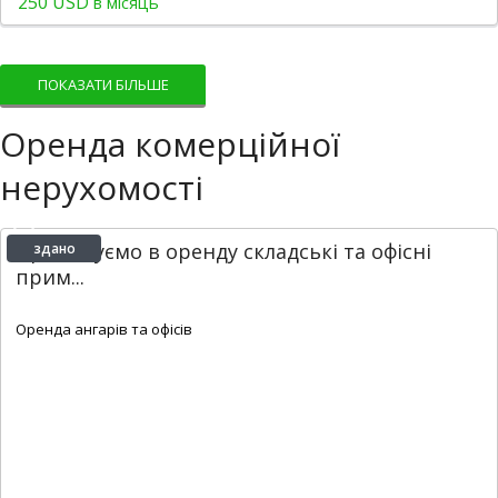
250 USD
в місяць
ПОКАЗАТИ БІЛЬШЕ
Оренда комерційної
нерухомості
Пропонуємо в оренду складські та офісні
здано
прим...
2
1,680 m
Оренда ангарів та офісів