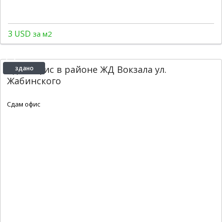
3 USD
за м2
Сдам офис в районе ЖД Вокзала ул.
здано
Жабинского
2
24 m
Сдам офис