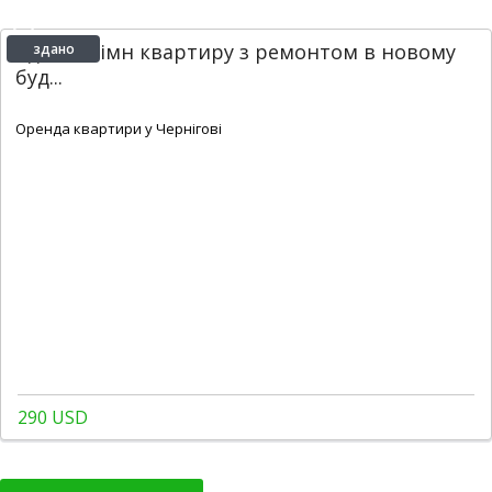
Здам 1-кімн квартиру з ремонтом в новому
здано
буд...
2
1
1
46 m
Оренда квартири у Чернігові
290 USD