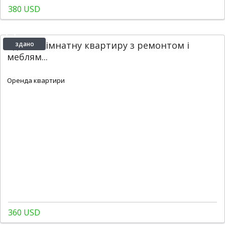
380 USD
Здам 1-кімнатну квартиру з ремонтом і
здано
меблям...
2
1
1
49 m
Оренда квартири
360 USD