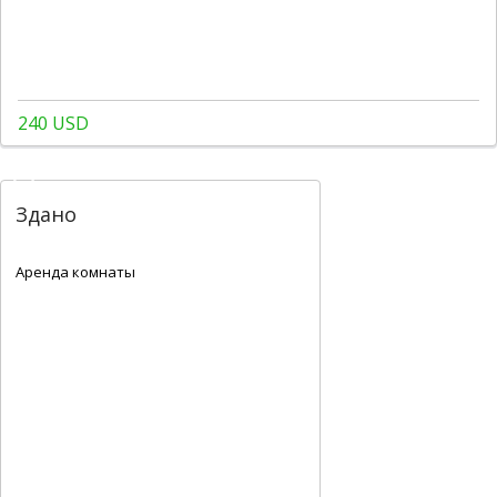
240 USD
Здано
2
18 m
Аренда комнаты