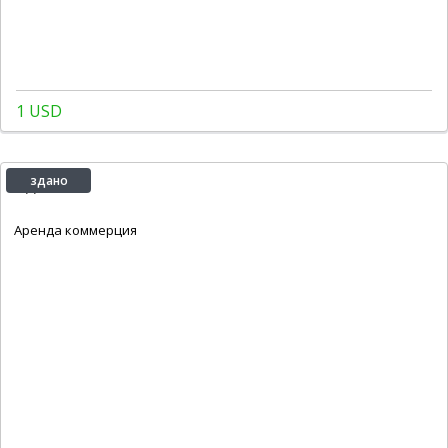
1 USD
Здано
здано
2
91 m
Аренда коммерция