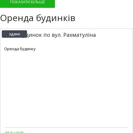
ПОКАЗАТИ БІЛЬШЕ
Оренда будинків
Здам будинок по вул. Рахматуліна
здано
2
2
1
65 m
Оренда будинку