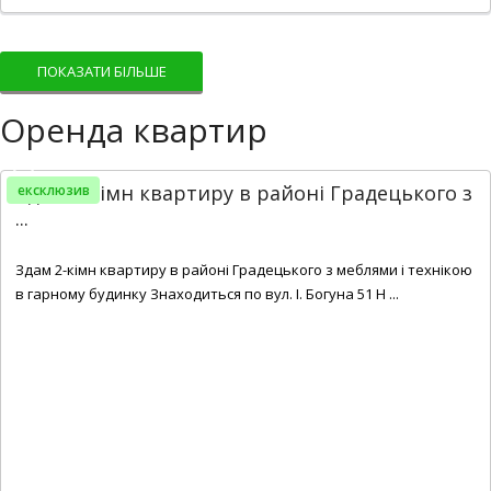
ПОКАЗАТИ БІЛЬШЕ
Оренда квартир
Здам 2-кімн квартиру в районі Градецького з
ексклюзив
...
2
2
1
56 m
Здам 2-кімн квартиру в районі Градецького з меблями і технікою
в гарному будинку Знаходиться по вул. І. Богуна 51 Н ...