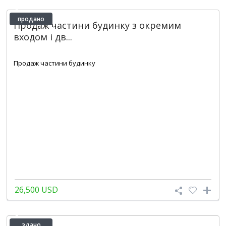
продано
Продаж частини будинку з окремим
входом і дв...
2
1
45 m
Продаж частини будинку
26,500 USD
здано