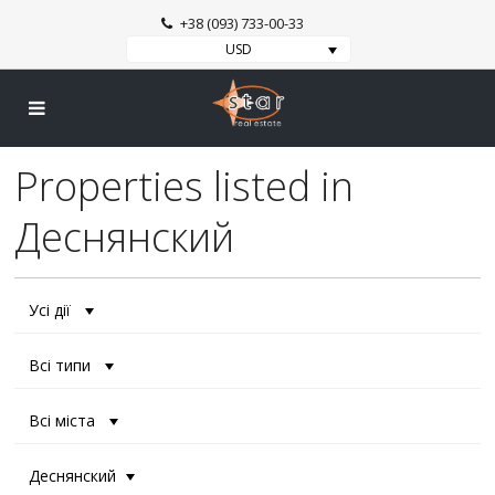
+38 (093) 733-00-33
USD
Properties listed in
Деснянский
Усі дії
Всі типи
Всі міста
Деснянский