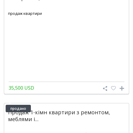
2
3
1
62 m
продаж квартири
35,500 USD
продано
Продаж 1-кімн квартири з ремонтом,
меблями і...
2
1
1
42 m