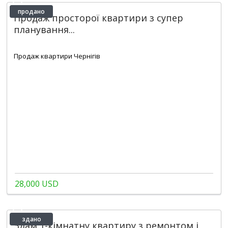
продано
Продаж просторої квартири з супер
планування...
2
3
1
68 m
Продаж квартири Чернігів
28,000 USD
здано
Здам 1-кімнатну квартиру з ремонтом і