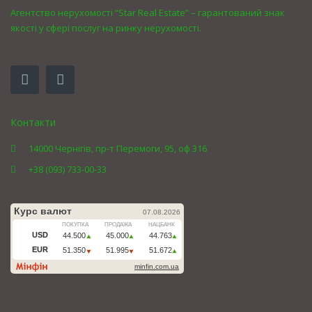
Агентство нерухомості “Star Real Estate” – гарантований знак
якості у сфері послуг на ринку нерухомості.
Контакти
14000 Чернігів, пр-т Перемоги, 95, оф 316
+38 (093) 733-00-33