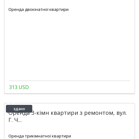
1
70 m
Оренда двокінатної квартири
313 USD
здано
Оренда 3-кімн квартири з ремонтом, вул.
Г. Ч...
2
3
1
72 m
Оренда трикімнатної квартири