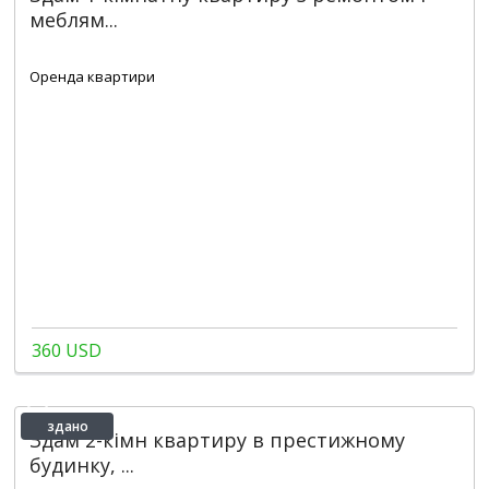
меблям...
2
1
1
49 m
Оренда квартири
360 USD
здано
Здам 2-кімн квартиру в престижному
будинку, ...
2