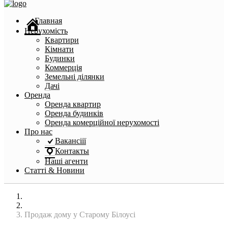
Главная
Нерухомість
Квартири
Кімнати
Будинки
Коммерція
Земельні ділянки
Дачі
Оренда
Оренда квартир
Оренда будинків
Оренда комерційної нерухомості
Про нас
Вакансіії
Контакты
Наші агенти
Статті & Новини
Головна
Дома
Продаж дому у Старому Білоусі