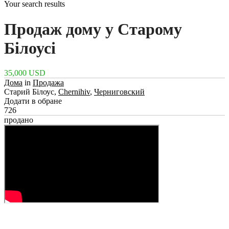
Your search results
Продаж дому у Старому
Білоусі
35,000 USD
Дома
in
Продажа
Старий Білоус,
Chernihiv
,
Черниговский
Додати в обране
726
продано