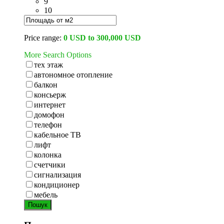
9
10
Price range:
0 USD to 300,000 USD
More Search Options
тех этаж
автономное отопление
балкон
консьерж
интернет
домофон
телефон
кабельное ТВ
лифт
колонка
счетчики
сигнализация
кондиционер
мебель
Пошук