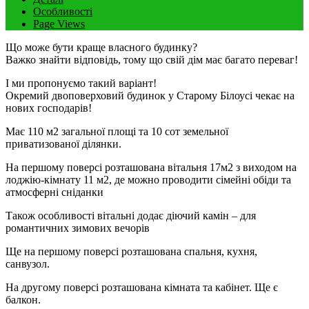
Особливості
Page Views
Що може бути краще власного будинку?
Важко знайти відповідь, тому що свій дім має багато переваг!
І ми пропонуємо такий варіант!
Окремий двоповерховий будинок у Старому Білоусі чекає на
нових господарів!
Має 110 м2 загальної площі та 10 сот земельної
приватизованої ділянки.
На першому поверсі розташована вітальня 17м2 з виходом на
лоджію-кімнату 11 м2, де можно проводити сімейні обіди та
атмосферні сніданки
Також особливості вітальні додає діючий камін – для
романтичних зимових вечорів
Ще на першому поверсі розташована спальня, кухня,
санвузол.
На другому поверсі розташована кімната та кабінет. Ще є
балкон.