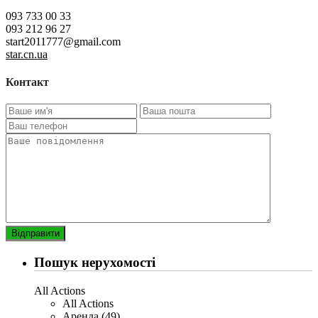
Chernihiv
093 733 00 33
093 212 96 27
start2011777@gmail.com
star.cn.ua
Контакт
Пошук нерухомості
All Actions
All Actions
Аренда (49)