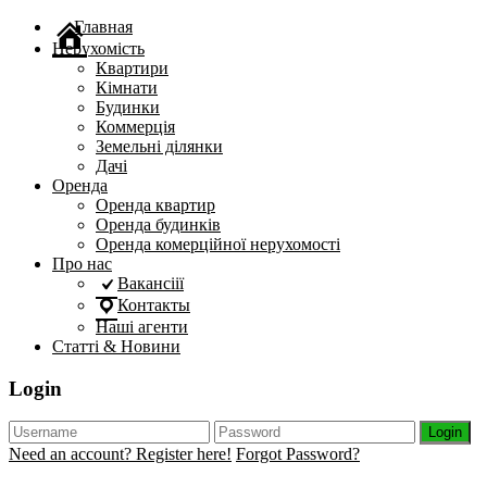
Главная
Нерухомість
Квартири
Кімнати
Будинки
Коммерція
Земельні ділянки
Дачі
Оренда
Оренда квартир
Оренда будинків
Оренда комерційної нерухомості
Про нас
Вакансіії
Контакты
Наші агенти
Статті & Новини
Login
Login
Need an account? Register here!
Forgot Password?