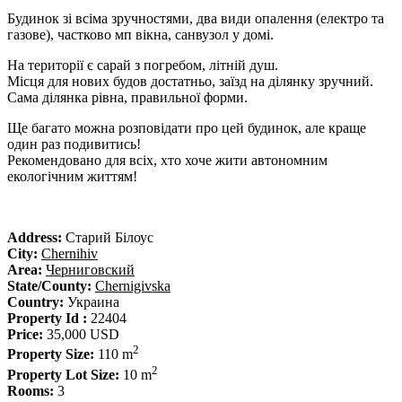
Будинок зі всіма зручностями, два види опалення (електро та
газове), частково мп вікна, санвузол у домі.
На території є сарай з погребом, літній душ.
Місця для нових будов достатньо, заїзд на ділянку зручний.
Сама ділянка рівна, правильної форми.
Ще багато можна розповідати про цей будинок, але краще
один раз подивитись!
Рекомендовано для всіх, хто хоче жити автономним
екологічним життям!
Address:
Старий Білоус
City:
Chernihiv
Area:
Черниговский
State/County:
Chernigivska
Country:
Украина
Property Id :
22404
Price:
35,000 USD
2
Property Size:
110 m
2
Property Lot Size:
10 m
Rooms:
3