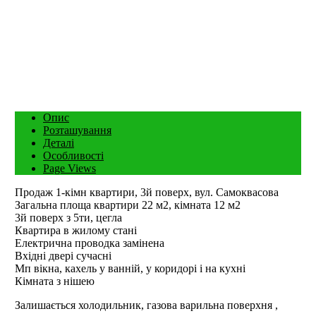
Опис
Розташування
Деталі
Особливості
Page Views
Продаж 1-кімн квартири, 3й поверх, вул. Самоквасова
Загальна площа квартири 22 м2, кімната 12 м2
3й поверх з 5ти, цегла
Квартира в жилому стані
Електрична проводка замінена
Вхідні двері сучасні
Мп вікна, кахель у ванній, у коридорі і на кухні
Кімната з нішею
Залишається холодильник, газова варильна поверхня ,