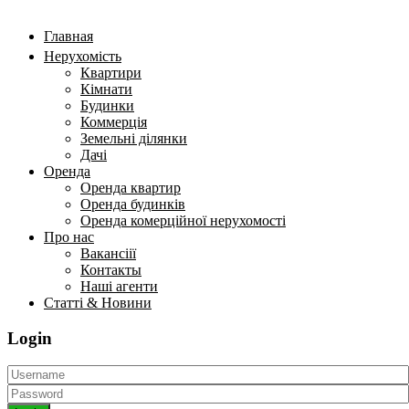
Главная
Нерухомість
Квартири
Кімнати
Будинки
Коммерція
Земельні ділянки
Дачі
Оренда
Оренда квартир
Оренда будинків
Оренда комерційної нерухомості
Про нас
Вакансіії
Контакты
Наші агенти
Статті & Новини
Login