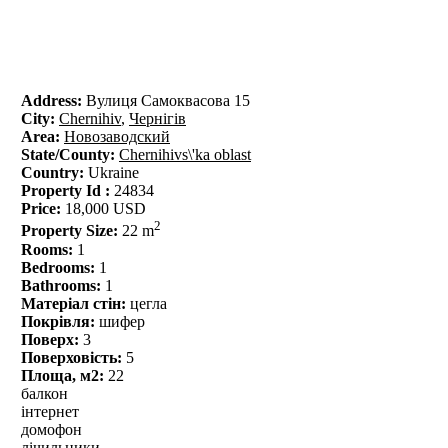
Address:
Вулиця Самоквасова 15
City:
Chernihiv
,
Чернігів
Area:
Новозаводский
State/County:
Chernihivs\'ka oblast
Country:
Ukraine
Property Id :
24834
Price:
18,000 USD
2
Property Size:
22 m
Rooms:
1
Bedrooms:
1
Bathrooms:
1
Матеріал стін:
цегла
Покрівля:
шифер
Поверх:
3
Поверховість:
5
Площа, м2:
22
балкон
інтернет
домофон
лічильники