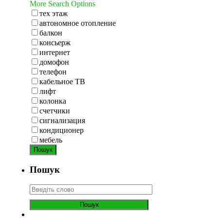
More Search Options
тех этаж
автономное отопление
балкон
консьерж
интернет
домофон
телефон
кабельное ТВ
лифт
колонка
счетчики
сигнализация
кондиционер
мебель
Пошук
Пошук
Пошук