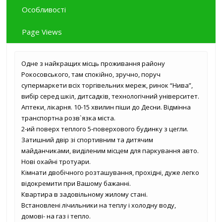
Особливості
Page Views
Одне з найкращих місць проживання району
Рокосовського, там спокійно, зручно, поруч
супермаркети всіх торгівельних мереж, ринок “Нива”,
вибір серед шкіл, дитсадків, технологічний університет.
Аптеки, лікарня. 10-15 хвилин піши до Десни. Відмінна
транспортна розв`язка міста.
2-ий поверх теплого 5-поверхового будинку з цегли.
Затишний двір зі спортивним та дитячим
майданчиками, виділеним місцем для паркування авто.
Нові охайні тротуари.
Кімнати двобічного розташування, прохідні, дуже легко
відокремити при Вашому бажанні.
Квартира в задовільному жилому стані.
Встановлені лічильники на теплу і холодну воду,
домові- на газ і тепло.