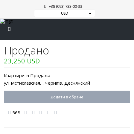
+38 (093) 733-00-33
USD
Продано
23,250 USD
Квартири
in
Продажа
ул. Мстиславская, ,
Чернігів
,
Деснянский
Додати в обране
568