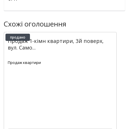
Схожі оголошення
продано
Продаж 1-кімн квартири, 3й поверх,
вул. Само...
2
1
1
22 m
Продаж квартири