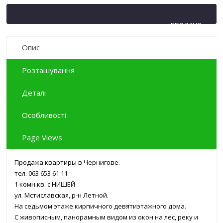
продано
Опис
Розташування
Деталі
Особливості
Page Views
Продажа квартиры в Чернигове.
тел. 063 653 61 11
1 комн.кв. с НИШЕЙ
ул. Мстиславская, р-н Летной.
На седьмом этаже кирпичного девятиэтажного дома.
С живописным, панорамным видом из окон на лес, реку и