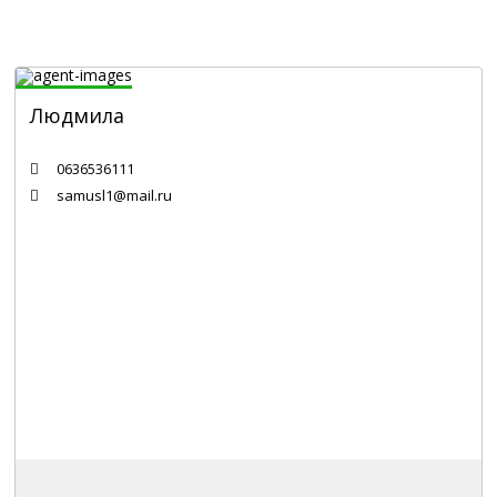
Людмила
Специалист по недвижимости
0636536111
samusl1@mail.ru