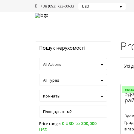
+38 (093) 733-00-33
USD
Головна
Аренда
Pr
Пошук нерухомості
All Actions
Усі д
All Types
екск
Зда
Комнаты
рай
2
Здам
Град
0 USD to 300,000
Price range:
в га
USD