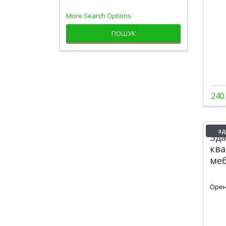
More Search Options
ПОШУК
240
зд
Зда
ква
меб
1
Орен