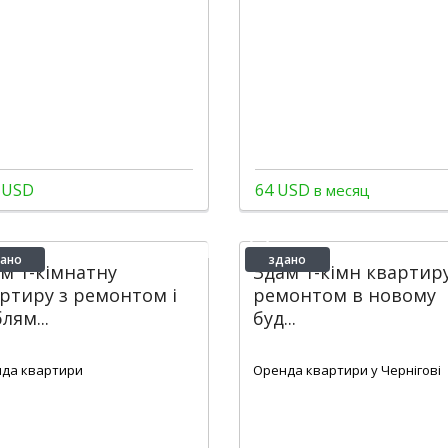
 USD
64 USD
в месяц
ано
здано
м 1-кімнатну
Здам 1-кімн квартиру
ртиру з ремонтом і
ремонтом в новому
лям...
буд...
2
2
1
49 m
1
1
46 m
да квартири
Оренда квартири у Чернігові