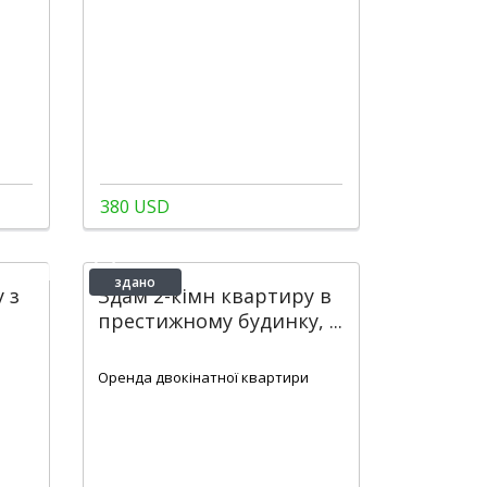
380 USD
здано
 з
Здам 2-кімн квартиру в
престижному будинку, ...
2
1
70 m
Оренда двокінатної квартири