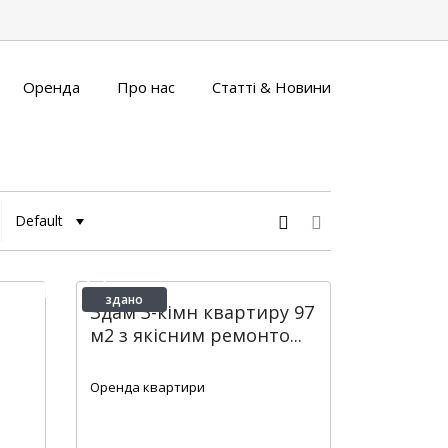
Оренда
Про нас
Статті & Новини
Default
здано
Здам 3-кімн квартиру 97
м2 з якісним ремонто...
2
2
2
90 m
Оренда квартири