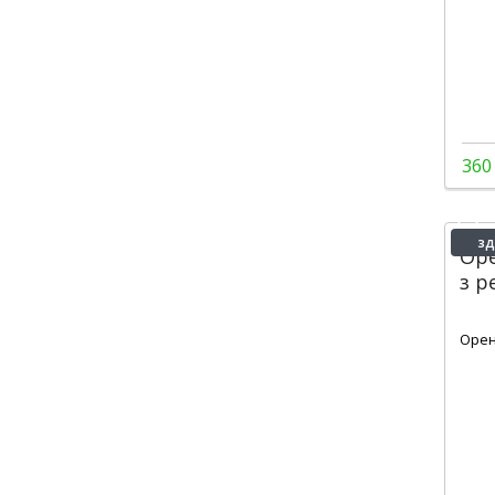
360
зд
Оре
з р
3
Орен