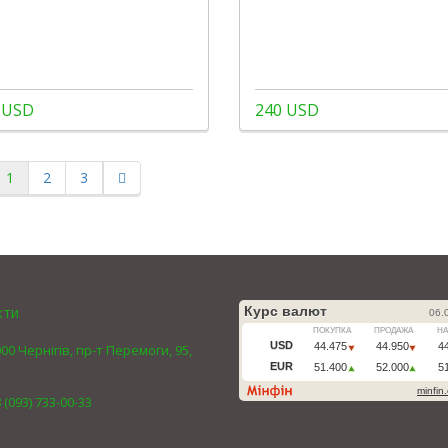
 USD
240 USD
1
2
3
кти
00 Чернігів, пр-т Перемоги, 95,
 (093) 733-00-33