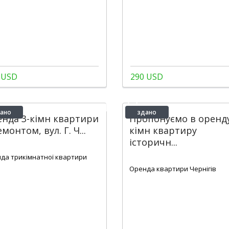
 USD
290 USD
ано
здано
нда 3-кімн квартири
Пропонуємо в оренду
емонтом, вул. Г. Ч...
кімн квартиру
історичн...
2
1
72 m
2
1
1
30 m
да трикімнатної квартири
Оренда квартири Чернігів