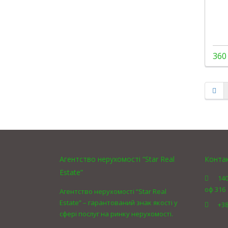
360
Агентство нерухомості “Star Real
Конта
Estate”
140
оф 316
Агентство нерухомості “Star Real
Estate” – гарантований знак якості у
+38
сфері послуг на ринку нерухомості.