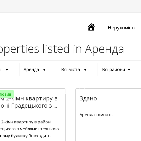
Главная
Нерухомість
operties listed in Аренда
ії
Аренда
Всі міста
Всі райони
люзив
м 2-кімн квартиру в
Здано
оні Градецького з ...
2
18 m
2
1
56 m
Аренда комнаты
 2-кімн квартиру в районі
ецького з меблями і технікою
рному будинку Знаходить ...