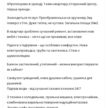
AПропонуємо в оренду 1-кімн квартиру історичний Центр,
перша оренда
Знаходиться по вул. Преображенська на зручному 2му
поверсі з 5ти. Дуже тепла, не кутова. Загальна площа 30м2
В квартирі зроблено сучасний ремонт, встановлені нові
меблі і техніка – ніхто ще не проживав, все нове
Підлога з підігрівом – що особливо комфортно. Нова
електропроводка, труби та сантехніка. Стіни з
шумоізоляцією
Балкон застеклений, утеплений – можна використовувати
як кабінет
Санвузол суміщений, нова душова кабіна, сушилка для
рушників
Підігрів води – від сучасної газової колонки 24/7
З техніки є холодильник, пральна машина, електрочайник,
комбінована варильна поверхня індукційна/газова
Духову шафу доставлять пізніше