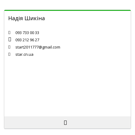
Надія Шикіна
Chernihiv
093 733 00 33
093 212 96 27
start2011777@gmail.com
star.cn.ua