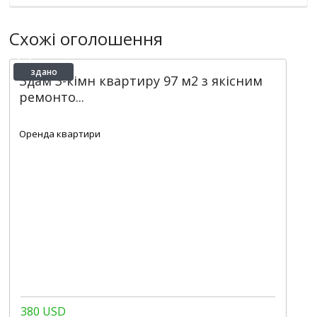
Схожі оголошення
здано
Здам 3-кімн квартиру 97 м2 з якісним
ремонто...
2
2
2
90 m
Оренда квартири
380 USD