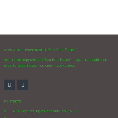
Агентство нерухомості “Star Real Estate”
Агентство нерухомості “Star Real Estate” – гарантований знак
якості у сфері послуг на ринку нерухомості.
Контакти
14000 Чернігів, пр-т Перемоги, 95, оф 316