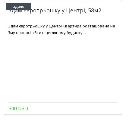
здано
Здам євротрьошку у Центрі, 58м2
2
58 m
Здам євротрьошку у Центрі Квартира розташована на
3му поверсі з 5ти в цегляному будинку ...
300 USD