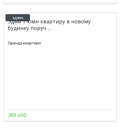
здано
Здам 1-кімн квартиру в новому
будинку поруч ...
2
1
1
1 m
Оренда квартири
300 USD