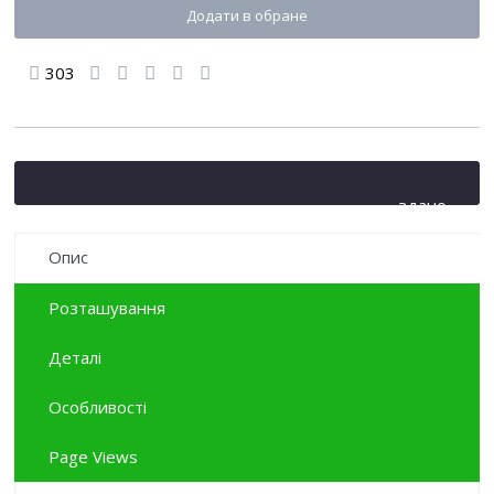
Додати в обране
303
здано
Опис
Розташування
Деталі
Особливості
Page Views