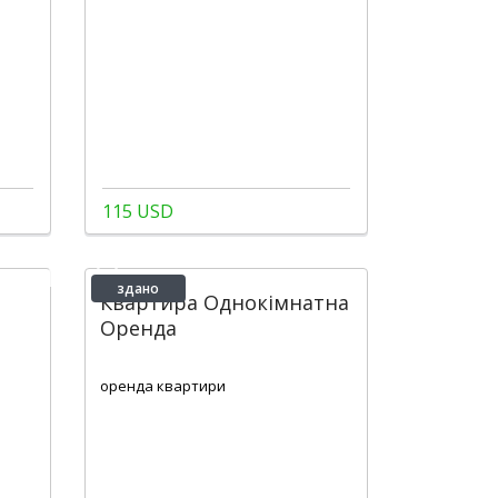
115 USD
здано
Квартира Однокімнатна
Оренда
2
1
1
30 m
оренда квартири