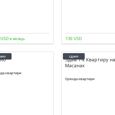
 USD
130 USD
в місяць
ано
сдано
ано
Здам 1-к Квартиру н
Масанах
2
1
90 m
2
1
1
46 m
да квартири
Оренда квартири