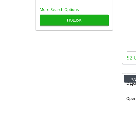
More Search Options
ПОШУК
92 
зд
Зд
2
Орен