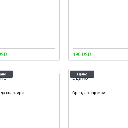
USD
190 USD
ано
здано
ано
Здано
2
2
1
46 m
2
1
48 m
да квартири
Оренда квартири