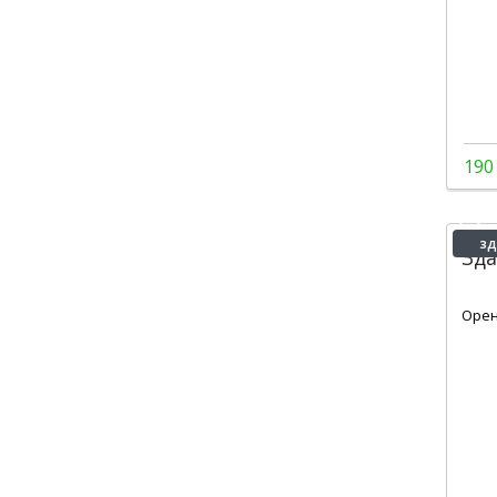
190
зд
Зд
1
Орен