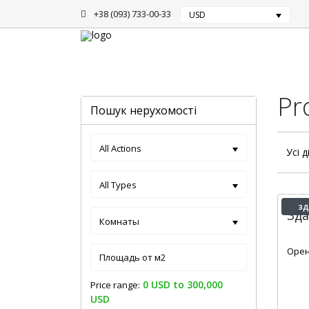
+38 (093) 733-00-33
USD
Головна
Аренда
Pr
Пошук нерухомості
All Actions
Усі д
All Types
зд
Зд
Комнаты
1
Орен
0 USD to 300,000
Price range:
USD