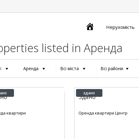
Главная
Нерухомість
operties listed in Аренда
ії
Аренда
Всі міста
Всі райони
ано
здано
ано
Здано
2
2
1
31 m
1
1
30 m
да квартири
Оренда квартири Центр