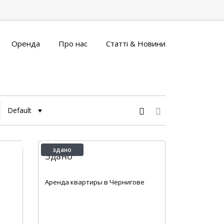
Оренда
Про нас
Статті & Новини
Default
здано
Здано
2
1
1
35 m
Аренда квартиры в Чернигове