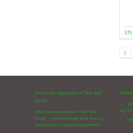
375
Агентство нерухомості “Star Real
Конта
Estate”
140
оф 316
Агентство нерухомості “Star Real
Estate” – гарантований знак якості у
+38
сфері послуг на ринку нерухомості.