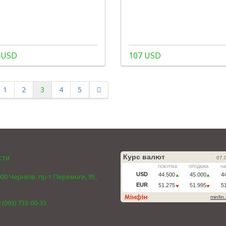
 USD
107 USD
1
2
3
4
5
кти
00 Чернігів, пр-т Перемоги, 95,
 (093) 733-00-33