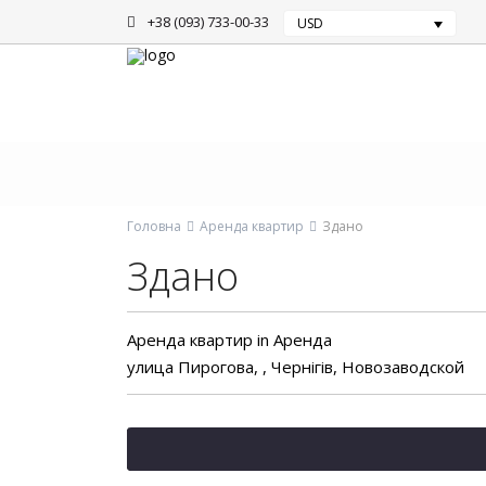
+38 (093) 733-00-33
USD
Головна
Аренда квартир
Здано
Здано
Аренда квартир
in
Аренда
улица Пирогова, ,
Чернігів
,
Новозаводской