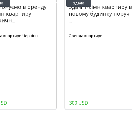
но
здано
понуємо в оренду
Здам 1-кімн квартиру в
мн квартиру
новому будинку поруч
ричн...
...
2
2
1
30 m
1
1
1 m
а квартири Чернігів
Оренда квартири
USD
300 USD