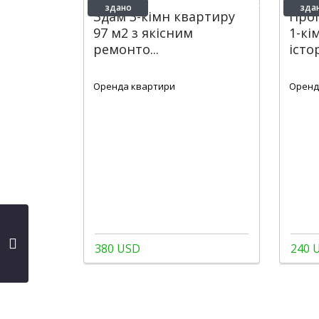
здано
зда
Здам 3-кімн квартиру
Про
97 м2 з якісним
1-кі
ремонто...
істо
2
2
2
90 m
1
Оренда квартири
Оренд
380 USD
240 