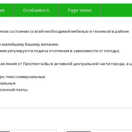
лі
Особливості
Page Views
илом состоянии со всей необходимой мебелью и техникой в районе
по малейшему Вашему желанию.
ремя регулируется подача отопления в зависимости от погоды).
ая линия от Проспекта-Вы в активной центральной части города, а 
грн. плюс коммунальные.
унальные.
есячной платы.