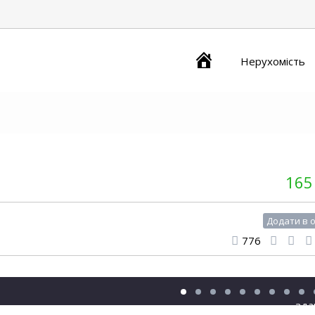
Главная
Нерухомість
165
Додати в 
776
зда