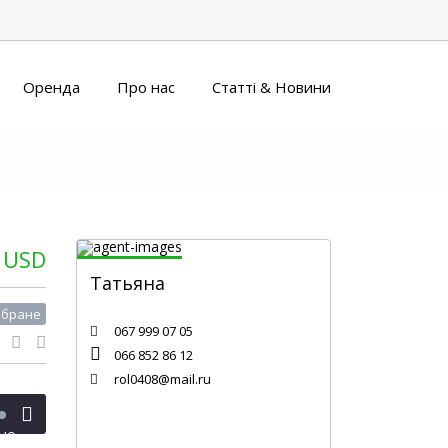
Оренда
Про нас
Статті & Новини
 USD
Татьяна
Специалист по недвижимости
обране
067 999 07 05
066 852 86 12
rol0408@mail.ru
но