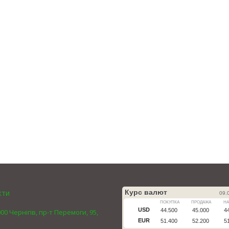
кти
00 Чернігів, пр-т Перемоги, 95,