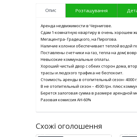
Опис
Розташування
Дета
Аренда недвижимости в Чернигове.
Сдам 1-комнатную квартиру в очень хорошем ж
Мегацентра- Градецкого, на Пирогова.
Наличие колонки обеспечивает теплой водой 
Поставлены счетчики на газ, тепла на дом( вов
Невысокие коммунальные оплаты.
Хороший чистый двор с обеих сторон дома, втор
трассы и людского трафика не беспокоит.
Стоимость аренды в отопительный сезон- 4000 
В не отопительный сезон – 4500 грн. плюс комм
Берется залоговая сумма в размере арендной м
Разовая комиссия АН-60%
Схожі оголошення