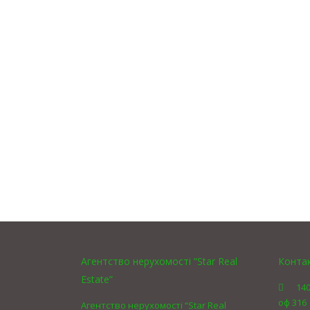
Агентство нерухомості “Star Real
Конта
Estate”
140
оф 316
Агентство нерухомості “Star Real