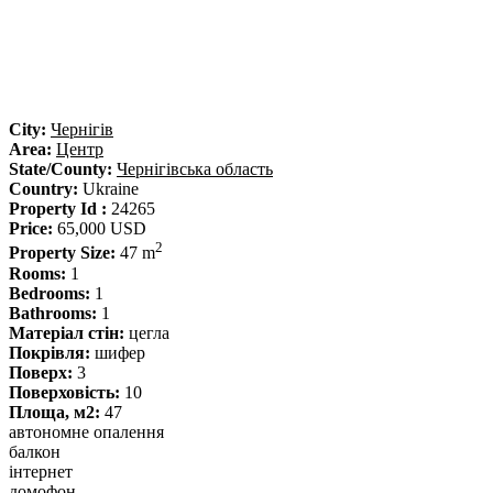
City:
Чернігів
Area:
Центр
State/County:
Чернігівська область
Country:
Ukraine
Property Id :
24265
Price:
65,000 USD
2
Property Size:
47 m
Rooms:
1
Bedrooms:
1
Bathrooms:
1
Матеріал стін:
цегла
Покрівля:
шифер
Поверх:
3
Поверховість:
10
Площа, м2:
47
автономне опалення
балкон
інтернет
домофон