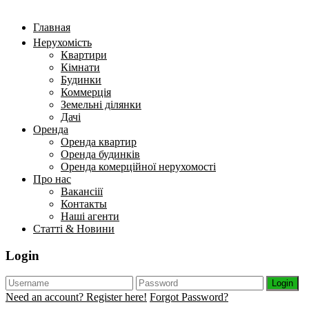
Главная
Нерухомість
Квартири
Кімнати
Будинки
Коммерція
Земельні ділянки
Дачі
Оренда
Оренда квартир
Оренда будинків
Оренда комерційної нерухомості
Про нас
Вакансіії
Контакты
Наші агенти
Статті & Новини
Login
Login
Need an account? Register here!
Forgot Password?