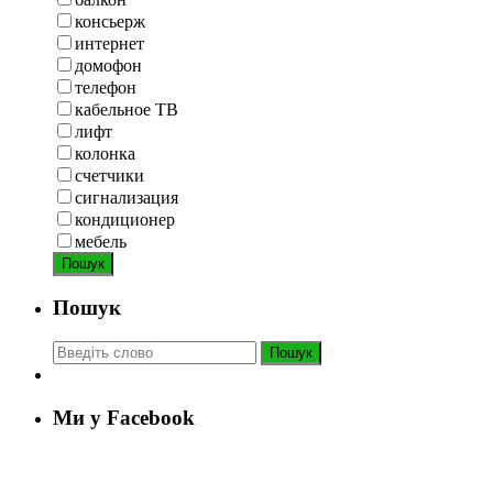
консьерж
интернет
домофон
телефон
кабельное ТВ
лифт
колонка
счетчики
сигнализация
кондиционер
мебель
Пошук
Пошук
Пошук
Ми у Facebook