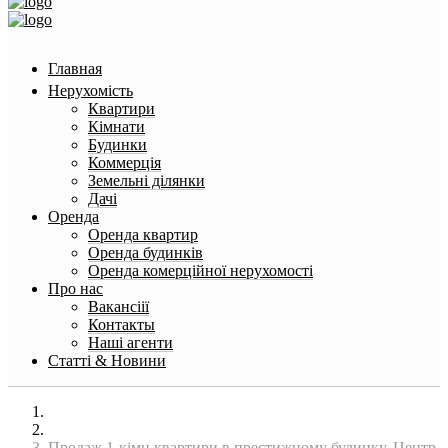
Главная
Нерухомість
Квартири
Кімнати
Будинки
Коммерція
Земельні ділянки
Дачі
Оренда
Оренда квартир
Оренда будинків
Оренда комерційної нерухомості
Про нас
Вакансіії
Контакты
Наші агенти
Статті & Новини
Головна
Квартири
Продаж 1-кімн квартири в престижному будинку, Центр,