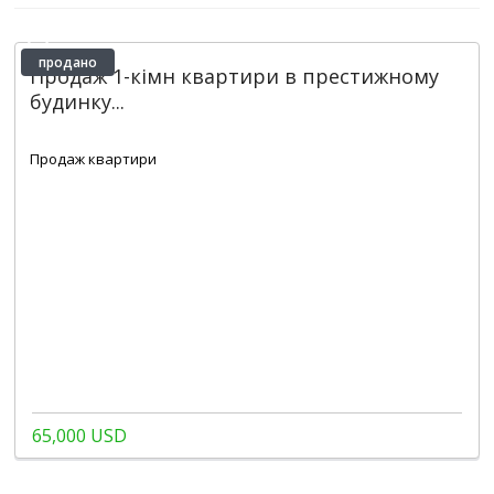
продано
Продаж 1-кімн квартири в престижному
будинку...
2
1
1
47 m
Продаж квартири
65,000 USD