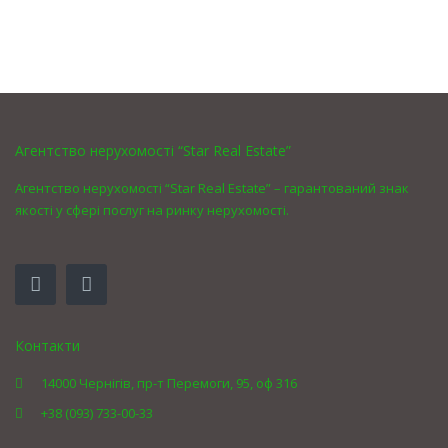
Агентство нерухомості “Star Real Estate”
Агентство нерухомості “Star Real Estate” – гарантований знак
якості у сфері послуг на ринку нерухомості.
Контакти
14000 Чернігів, пр-т Перемоги, 95, оф 316
+38 (093) 733-00-33