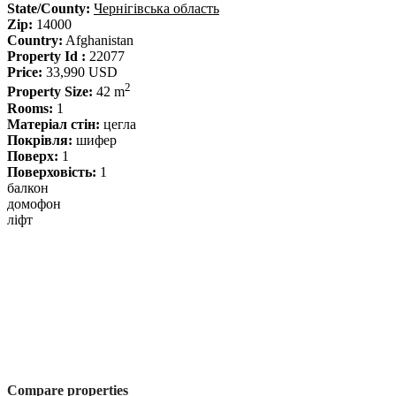
State/County:
Чернігівська область
Zip:
14000
Country:
Afghanistan
Property Id :
22077
Price:
33,990 USD
2
Property Size:
42 m
Rooms:
1
Матеріал стін:
цегла
Покрівля:
шифер
Поверх:
1
Поверховість:
1
балкон
домофон
ліфт
Compare properties