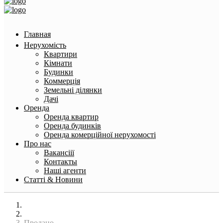
Главная
Нерухомість
Квартири
Кімнати
Будинки
Коммерція
Земельні ділянки
Дачі
Оренда
Оренда квартир
Оренда будинків
Оренда комерційної нерухомості
Про нас
Вакансіії
Контакты
Наші агенти
Статті & Новини
Головна
Квартири
Продано