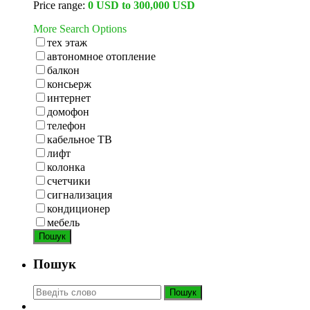
Price range:
0 USD to 300,000 USD
More Search Options
тех этаж
автономное отопление
балкон
консьерж
интернет
домофон
телефон
кабельное ТВ
лифт
колонка
счетчики
сигнализация
кондиционер
мебель
Пошук
Пошук
Пошук