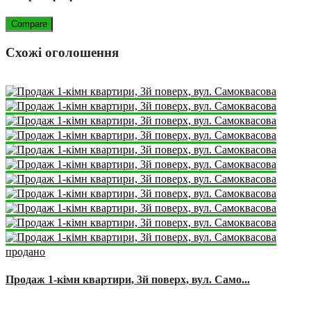
Compare
Схожі оголошення
продано
Продаж 1-кімн квартири, 3й поверх, вул. Само...
2
1
1
22 m