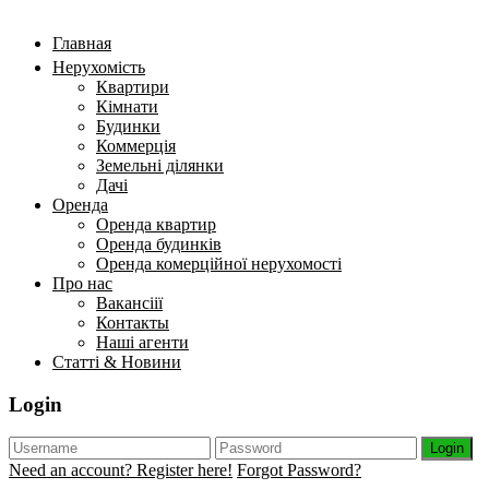
Главная
Нерухомість
Квартири
Кімнати
Будинки
Коммерція
Земельні ділянки
Дачі
Оренда
Оренда квартир
Оренда будинків
Оренда комерційної нерухомості
Про нас
Вакансіії
Контакты
Наші агенти
Статті & Новини
Login
Login
Need an account? Register here!
Forgot Password?