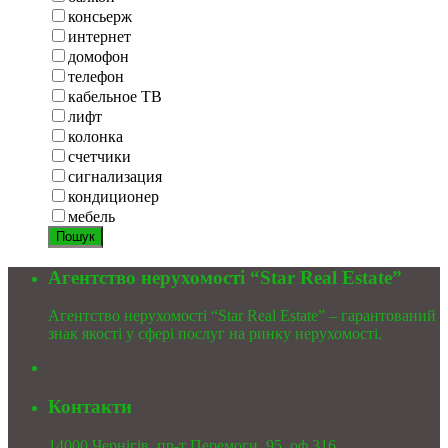
консьерж
интернет
домофон
телефон
кабельное ТВ
лифт
колонка
счетчики
сигнализация
кондиционер
мебель
Пошук
Агентство нерухомості “Star Real Estate”
Агентство нерухомості “Star Real Estate” – гарантований
знак якості у сфері послуг на ринку нерухомості.
Контакти
14000 Чернігів, пр-т Перемоги, 95, оф 316