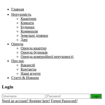
Главная
Нерухомість
Квартири
Кімнати
Будинки
Коммерція
Земельні ділянки
Дачі
Оренда
Оренда квартир
Оренда будинків
Оренда комерційної нерухомості
Про нас
Вакансіії
Контакты
Наші агенти
Статті & Новини
Login
Login
Need an account? Register here!
Forgot Password?