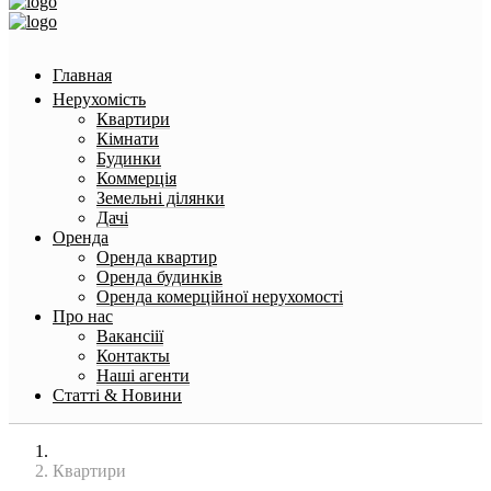
Главная
Нерухомість
Квартири
Кімнати
Будинки
Коммерція
Земельні ділянки
Дачі
Оренда
Оренда квартир
Оренда будинків
Оренда комерційної нерухомості
Про нас
Вакансіії
Контакты
Наші агенти
Статті & Новини
Головна
Квартири