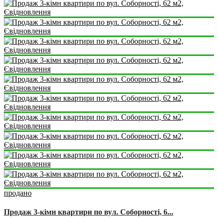
продано
Продаж 3-кімн квартири по вул. Соборності, 6...