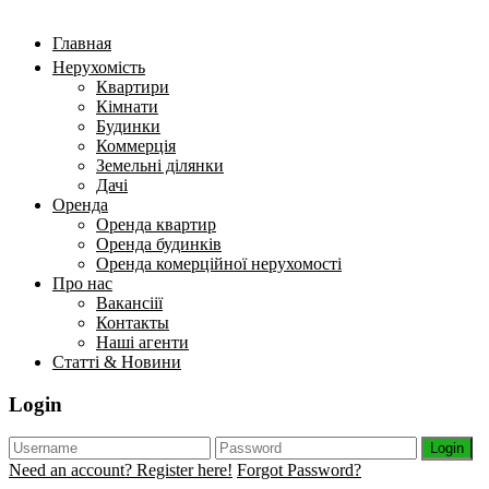
Главная
Нерухомість
Квартири
Кімнати
Будинки
Коммерція
Земельні ділянки
Дачі
Оренда
Оренда квартир
Оренда будинків
Оренда комерційної нерухомості
Про нас
Вакансіії
Контакты
Наші агенти
Статті & Новини
Login
Login
Need an account? Register here!
Forgot Password?