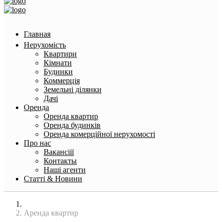
Главная
Нерухомість
Квартири
Кімнати
Будинки
Коммерція
Земельні ділянки
Дачі
Оренда
Оренда квартир
Оренда будинків
Оренда комерційної нерухомості
Про нас
Вакансіії
Контакты
Наші агенти
Статті & Новини
Головна
Аренда квартир