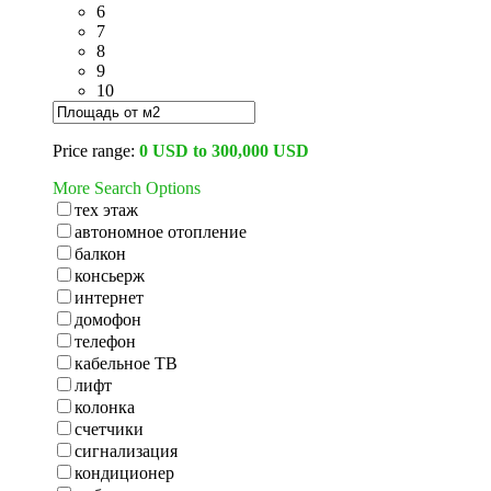
6
7
8
9
10
Price range:
0 USD to 300,000 USD
More Search Options
тех этаж
автономное отопление
балкон
консьерж
интернет
домофон
телефон
кабельное ТВ
лифт
колонка
счетчики
сигнализация
кондиционер