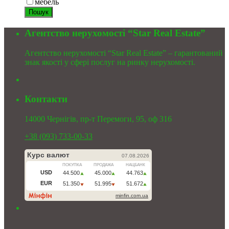
мебель
Пошук
Агентство нерухомості “Star Real Estate”
Агентство нерухомості “Star Real Estate” – гарантований
знак якості у сфері послуг на ринку нерухомості.
Контакти
14000 Чернігів, пр-т Перемоги, 95, оф 316
+38 (093) 733-00-33