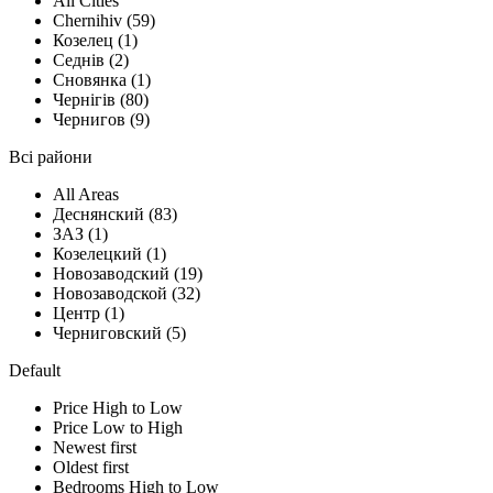
All Cities
Chernihiv (59)
Козелец (1)
Седнів (2)
Сновянка (1)
Чернігів (80)
Чернигов (9)
Всі райони
All Areas
Деснянский (83)
ЗАЗ (1)
Козелецкий (1)
Новозаводский (19)
Новозаводской (32)
Центр (1)
Черниговский (5)
Default
Price High to Low
Price Low to High
Newest first
Oldest first
Bedrooms High to Low