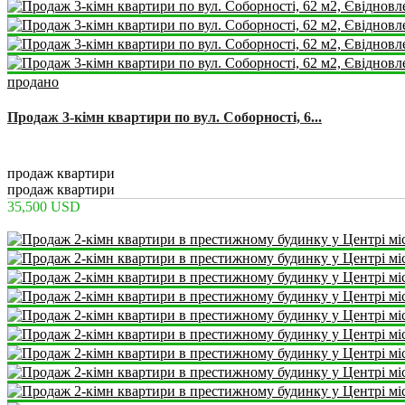
продано
Продаж 3-кімн квартири по вул. Соборності, 6...
2
3
1
62 m
продаж квартири
продаж квартири
35,500 USD