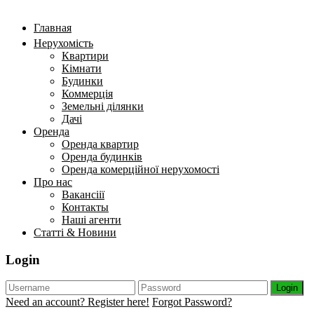
Главная
Нерухомість
Квартири
Кімнати
Будинки
Коммерція
Земельні ділянки
Дачі
Оренда
Оренда квартир
Оренда будинків
Оренда комерційної нерухомості
Про нас
Вакансіії
Контакты
Наші агенти
Статті & Новини
Login
Login
Need an account? Register here!
Forgot Password?