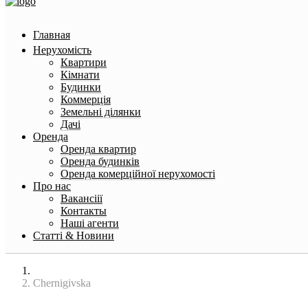
Главная
Нерухомість
Квартири
Кімнати
Будинки
Коммерція
Земельні ділянки
Дачі
Оренда
Оренда квартир
Оренда будинків
Оренда комерційної нерухомості
Про нас
Вакансіії
Контакты
Наші агенти
Статті & Новини
Головна
Chernigivska