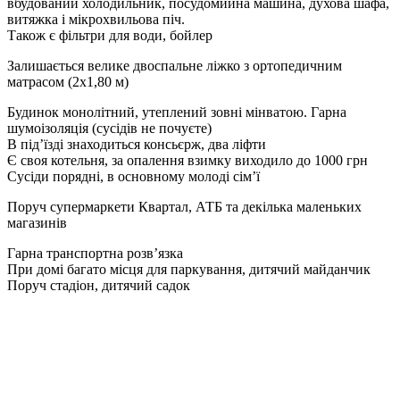
вбудований холодильник, посудомийна машина, духова шафа,
витяжка і мікрохвильова піч.
Також є фільтри для води, бойлер
Залишається велике двоспальне ліжко з ортопедичним
матрасом (2х1,80 м)
Будинок монолітний, утеплений зовні мінватою. Гарна
шумоізоляція (сусідів не почуєте)
В підʼїзді знаходиться консьєрж, два ліфти
Є своя котельня, за опалення взимку виходило до 1000 грн
Сусіди порядні, в основному молоді сімʼї
Поруч супермаркети Квартал, АТБ та декілька маленьких
магазинів
Гарна транспортна розвʼязка
При домі багато місця для паркування, дитячий майданчик
Поруч стадіон, дитячий садок