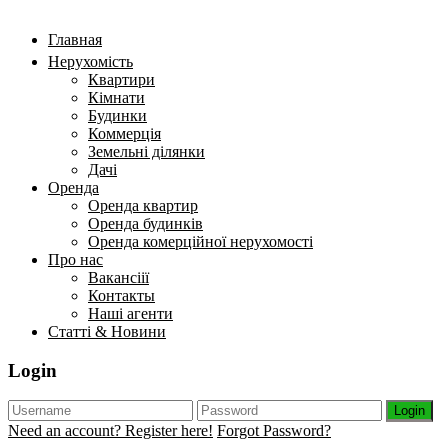
Главная
Нерухомість
Квартири
Кімнати
Будинки
Коммерція
Земельні ділянки
Дачі
Оренда
Оренда квартир
Оренда будинків
Оренда комерційної нерухомості
Про нас
Вакансіії
Контакты
Наші агенти
Статті & Новини
Login
Login
Need an account? Register here!
Forgot Password?