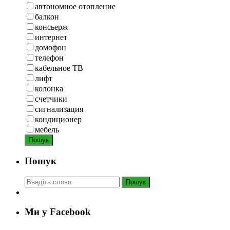
автономное отопление
балкон
консьерж
интернет
домофон
телефон
кабельное ТВ
лифт
колонка
счетчики
сигнализация
кондиционер
мебель
Пошук
Пошук
Пошук
Ми у Facebook