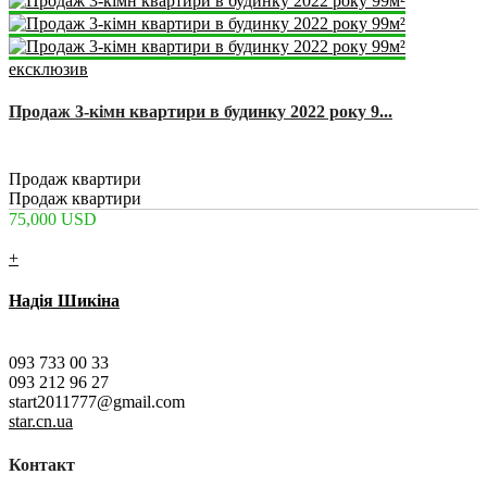
ексклюзив
Продаж 3-кімн квартири в будинку 2022 року 9...
2
3
1
99 m
Продаж квартири
Продаж квартири
75,000 USD
+
Надія Шикіна
Chernihiv
093 733 00 33
093 212 96 27
start2011777@gmail.com
star.cn.ua
Контакт