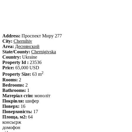
Address:
Проспект Миру 277
City:
Chernihiv
Area:
Деснянский
State/County:
Chernigivska
Country:
Ukraine
Property Id :
23536
Price:
65,000 USD
2
Property Size:
63 m
Rooms:
2
Bedrooms:
2
Bathrooms:
1
Матеріал стін:
моноліт
Покрівля:
шифер
Поверх:
16
Поверховість:
17
Площа, м2:
64
консьєрж
домофон