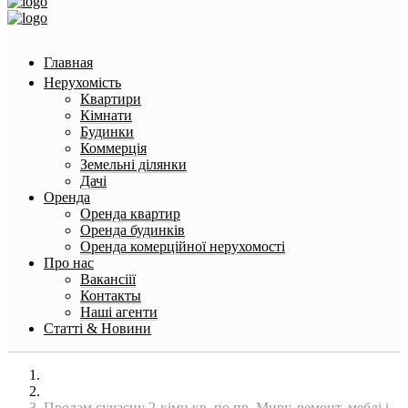
Главная
Нерухомість
Квартири
Кімнати
Будинки
Коммерція
Земельні ділянки
Дачі
Оренда
Оренда квартир
Оренда будинків
Оренда комерційної нерухомості
Про нас
Вакансіії
Контакты
Наші агенти
Статті & Новини
Головна
Квартири
Продам сучасну 2-кімн кв. по пр. Миру, ремонт, меблі і