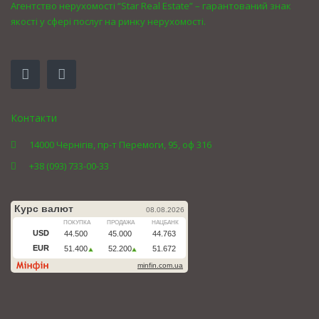
Агентство нерухомості “Star Real Estate” – гарантований знак
якості у сфері послуг на ринку нерухомості.
Контакти
14000 Чернігів, пр-т Перемоги, 95, оф 316
+38 (093) 733-00-33