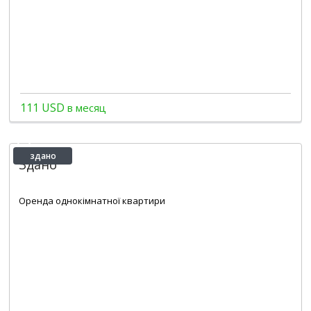
111 USD
в месяц
здано
Здано
2
1
1
24 m
Оренда однокімнатної квартири