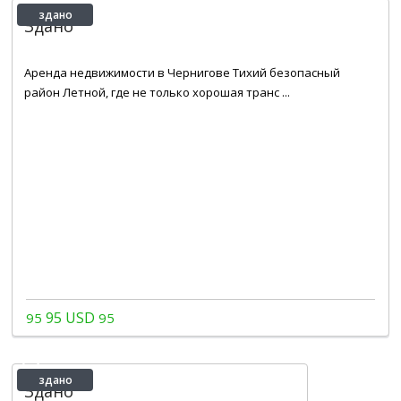
здано
Здано
2
1
1
40 m
Аренда недвижимости в Чернигове Тихий безопасный
район Летной, где не только хорошая транс ...
95 USD
95
95
здано
Здано