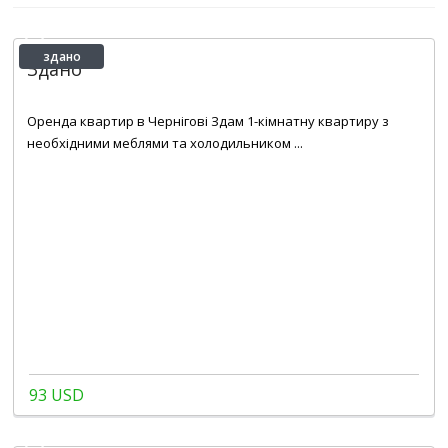
здано
Здано
2
1
1
30 m
Оренда квартир в Чернігові Здам 1-кімнатну квартиру з
необхідними меблями та холодильником ...
93 USD