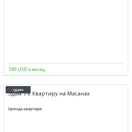
100 USD
в месяц
сдано
Здам 1-к Квартиру на Масанах
2
1
1
46 m
Оренда квартири