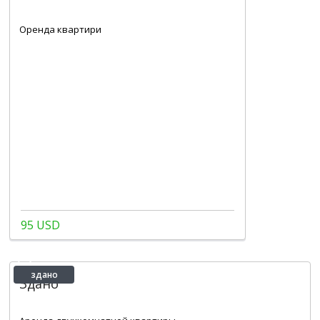
2
1
40 m
Оренда квартири
95 USD
здано
Здано
2
2
1
39 m