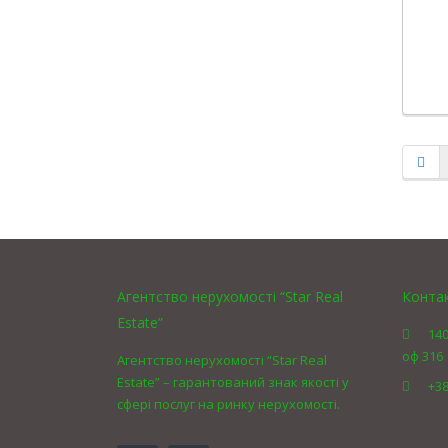
Агентство нерухомості “Star Real
Конта
Estate”
140
оф 316
Агентство нерухомості “Star Real
Estate” – гарантований знак якості у
+38
сфері послуг на ринку нерухомості.