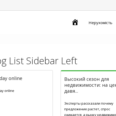
Главная
Нерухомість
og List Sidebar Left
day online
Высокий сезон для
8, 2019
недвижимости: на це
давя...
ay online
Бер 30, 2017
Эксперты рассказали почему
предложение растет, спрос
снижается, а рынку недвижим