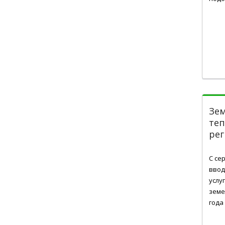
Зем
те
рег
Жов 
С се
ввод
услу
земе
года .