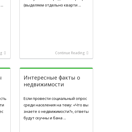
..
(выделяем отдельно кварти ...
ng
Continue Reading
ы
Интересные факты о
недвижимости
Жов 31, 2016
ость
Если провести социальный опрос
сти
среди населения на тему: «Что вы
ес
знаете о недвижимости?», ответы
будут скучны и бана ...