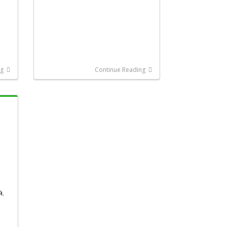
ng
Continue Reading
а
й.