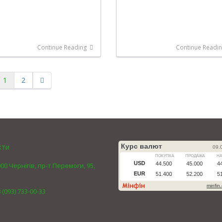
Continue Reading
Continue Readi
1
2
кти
00 Чернігів, пр-т Перемоги, 95,
 (093) 733-00-33