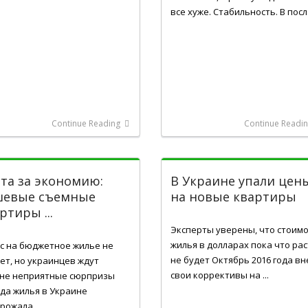
все хуже. Стабильность. В посл .
Continue Reading
Continue Readi
та за экономию:
В Украине упали цен
шевые съемные
на новые квартиры
ртиры ...
Лис 07, 2016
11, 2016
Эксперты уверены, что стоим
жилья в долларах пока что ра
с на бюджетное жилье не
не будет Октябрь 2016 года вн
ет, но украинцев ждут
свои коррективы на ...
не неприятные сюрпризы
да жилья в Украине
рожала ...