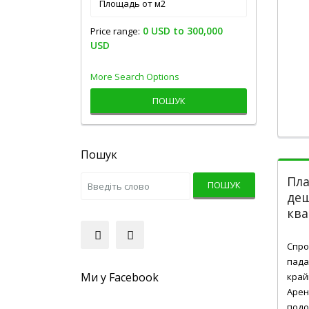
0 USD to 300,000
Price range:
USD
More Search Options
ПОШУК
Пошук
Пла
ПОШУК
де
ква
Лис 
Спро
пада
Ми у Facebook
край
Арен
подо