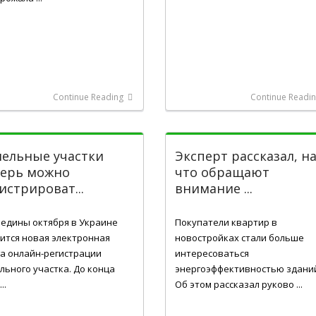
Continue Reading
Continue Readi
ельные участки
Эксперт рассказал, н
перь можно
что обращают
истрироват...
внимание ...
24, 2016
Жов 23, 2016
редины октября в Украине
Покупатели квартир в
ится новая электронная
новостройках стали больше
га онлайн-регистрации
интересоваться
льного участка. До конца
энергоэффективностью здани
..
Об этом рассказал руково ...