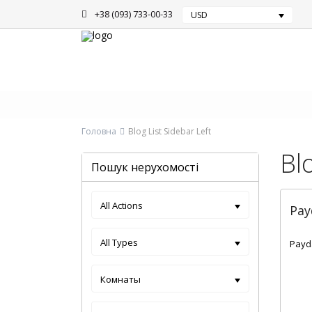
+38 (093) 733-00-33
USD
Головна
Blog List Sidebar Left
Bl
Пошук нерухомості
All Actions
Pay
Гру 1
All Types
Payd
Комнаты