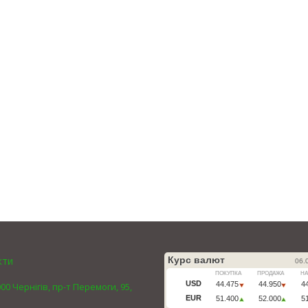
кти
00 Чернігів, пр-т Перемоги, 95,