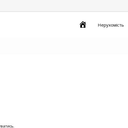
Главная
Нерухомість
уватись
.