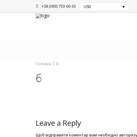
+38 (093) 733-00-33
USD
Головна
6
6
Posted by Sergey on 05.09.2016
|
|
0
Leave a Reply
Щоб відправити коментар вам необхідно
авториз