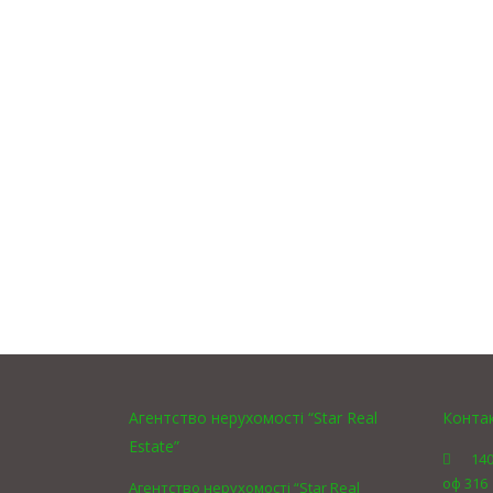
Агентство нерухомості “Star Real
Конта
Estate”
140
оф 316
Агентство нерухомості “Star Real