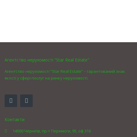
Агентство нерухомості “Star Real Estate”
Агентство нерухомості “Star Real Estate” – гарантований знак
якості у сфері послуг на ринку нерухомості.
Контакти
14000 Чернігів, пр-т Перемоги, 95, оф 316