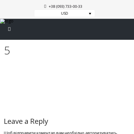
+38 (093) 733-00-33
USD
5
Posted by Sergey on 05.09.2016
0
Leave a Reply
Щоб відправити коментар вам необхідно
авторизуватись
.