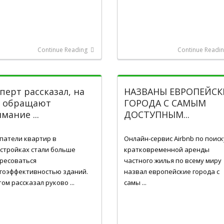
Continue Reading
Continue Readi
перт рассказал, на
НАЗВАНЫ ЕВРОПЕЙСК
о обращают
ГОРОДА С САМЫМ
мание ...
ДОСТУПНЫМ...
23, 2016
Жов 10, 2016
патели квартир в
Онлайн-сервис Airbnb по поиск
стройках стали больше
кратковременной аренды
ресоваться
частного жилья по всему миру
гоэффективностью зданий.
назвал европейские города с
том рассказал руково ...
самы ...