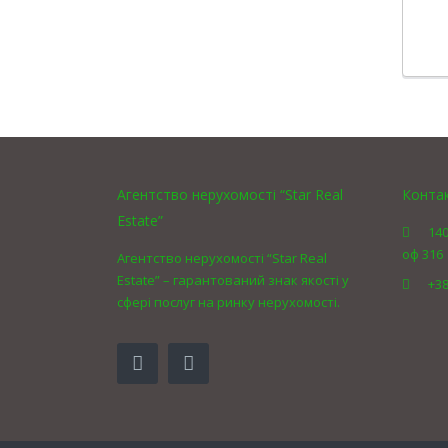
Агентство нерухомості “Star Real
Конта
Estate”
140
оф 316
Агентство нерухомості “Star Real
Estate” – гарантований знак якості у
+38
сфері послуг на ринку нерухомості.