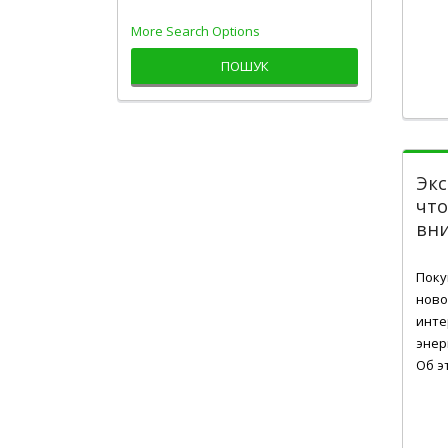
More Search Options
ПОШУК
Экс
чт
вни
Жов 
Поку
ново
инте
энер
Об э