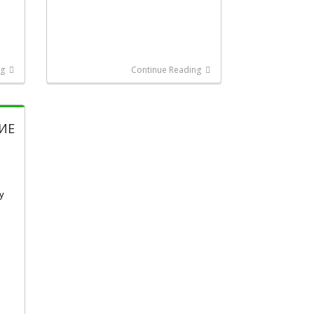
ng
Continue Reading
ИЕ
у