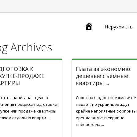
Главная
Нерухомість
og Archives
ДГОТОВКА К
Плата за экономию:
КУПКЕ-ПРОДАЖЕ
дешевые съемные
АРТИРЫ
квартиры ...
7, 2016
Лис 11, 2016
статья написана с целью
Спрос на бюджетное жилье не
снения процесса подготовки
падает, но украинцев ждут
купке или продаже квартиры
крайне неприятные сюрпризы
еляем отдельно кварти ...
Аренда жилья в Украине
подорожала ...