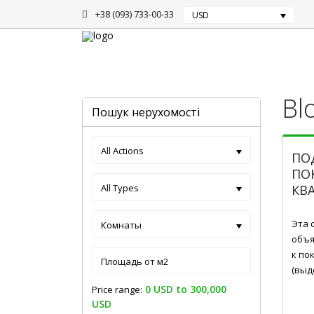
+38 (093) 733-00-33
USD
Головна
Архів
Bl
Пошук нерухомості
All Actions
ПО
ПО
All Types
КВ
Гру 2
Эта 
Комнаты
объя
к по
(выд
0 USD to 300,000
Price range:
USD