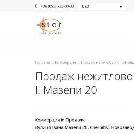
+38 (093) 733-00-33
USD
Головна
Коммерция
Продаж нежитлового приміщен
Продаж нежитловог
І. Мазепи 20
Коммерция
in
Продажа
Вулиця Івана Мазепи 20,
Chernihiv
,
Новозаво