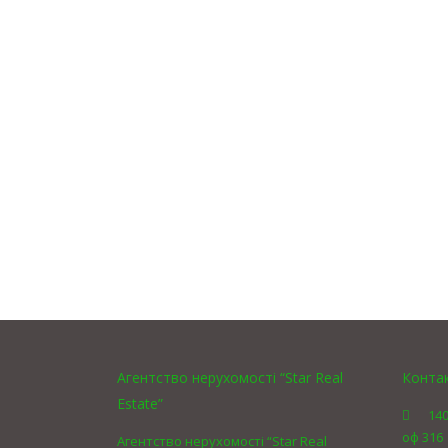
Агентство нерухомості “Star Real
Конта
Estate”
140
оф 316
Агентство нерухомості “Star Real