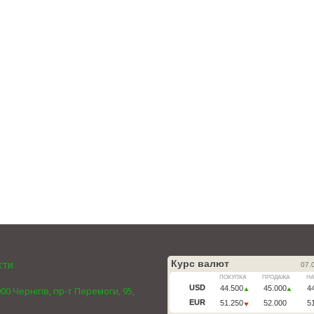
кти
00 Чернігів, пр-т Перемоги, 95,