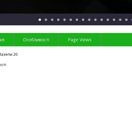
лі
Особливості
Page Views
Мазепи 20
ості