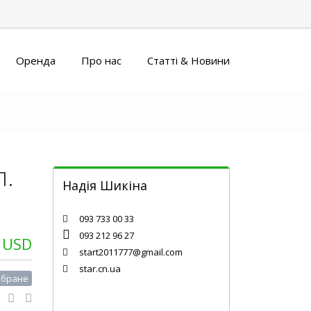
Оренда
Про нас
Статті & Новини
л.
Надія Шикіна
Chernihiv
093 733 00 33
093 212 96 27
 USD
start2011777@gmail.com
star.cn.ua
обране