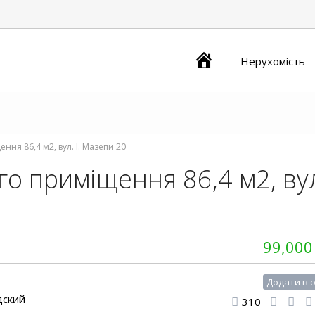
Главная
Нерухомість
ня 86,4 м2, вул. І. Мазепи 20
о приміщення 86,4 м2, ву
99,000
Додати в 
дский
310