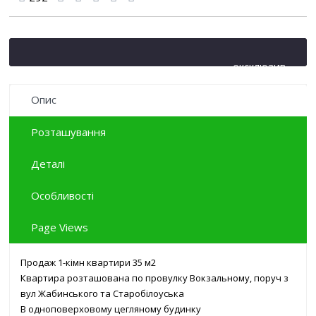
ексклюзив
Опис
Розташування
Деталі
Особливості
Page Views
Продаж 1-кімн квартири 35 м2
Квартира розташована по провулку Вокзальному, поруч з
вул Жабинського та Старобілоуська
В одноповерховому цегляному будинку