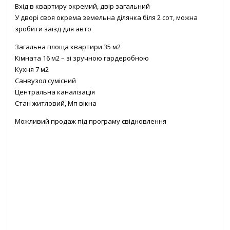
Вхід в квартиру окремий, двір загальний
У дворі своя окрема земельна ділянка біля 2 сот, можна
зробити заїзд для авто
Загальна площа квартири 35 м2
Кімната 16 м2 – зі зручною гардеробною
Кухня 7 м2
Санвузол сумісний
Центральна каналізація
Стан житловий, Мп вікна
Можливий продаж під програму євідновлення