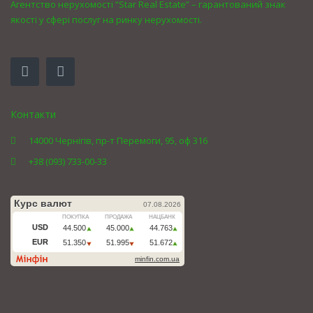
Агентство нерухомості “Star Real Estate” – гарантований знак
якості у сфері послуг на ринку нерухомості.
Контакти
14000 Чернігів, пр-т Перемоги, 95, оф 316
+38 (093) 733-00-33