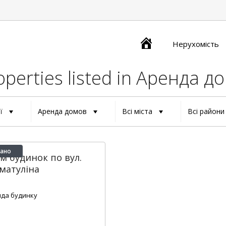
Главная
Нерухомість
operties listed in Аренда д
ії
Аренда домов
Всі міста
Всі райони
ано
м будинок по вул.
матуліна
2
1
65 m
да будинку