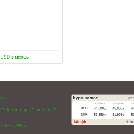
 USD
в місяць
кти
00 Чернігів, пр-т Перемоги, 95,
 (093) 733-00-33