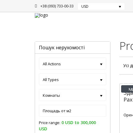
+38 (093) 733-00-33
USD
Головна
Аренда домов
Pr
Пошук нерухомості
All Actions
Усі д
All Types
зд
Зда
Комнаты
Рах
2
Орен
0 USD to 300,000
Price range:
USD