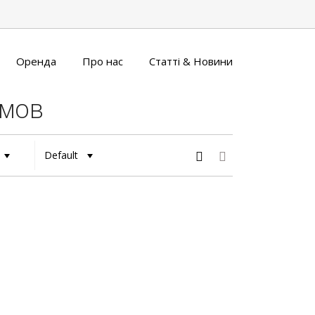
Оренда
Про нас
Статті & Новини
омов
Default