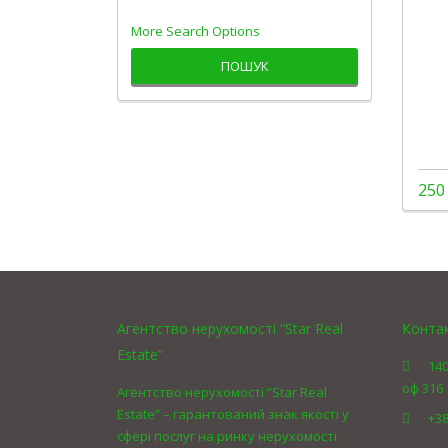
More Search Options
ПОШУК
250
Агентство нерухомості “Star Real
Конта
Estate”
140
оф 316
Агентство нерухомості “Star Real
Estate” – гарантований знак якості у
+38
сфері послуг на ринку нерухомості.