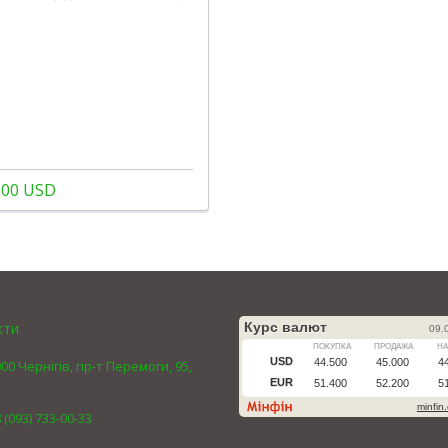
000 USD
кти
00 Чернігів, пр-т Перемоги, 95,
 (093) 733-00-33