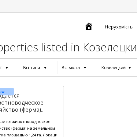
Главная
Нерухомість
operties listed in Козелецк
ії
Всі типи
Всі міста
Козелецкий
ew
дается
вотноводческое
яйство (ферма)...
ается животноводческое
йство (ферма) на земельном
тке площадью 1,24 га. Локаци