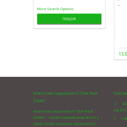
...
More Search Options
ПОШУК
13,
Агентство нерухомості “Star Real
Конта
Estate”
140
оф 316
Агентство нерухомості “Star Real
Estate” – гарантований знак якості у
+38
сфері послуг на ринку нерухомості.