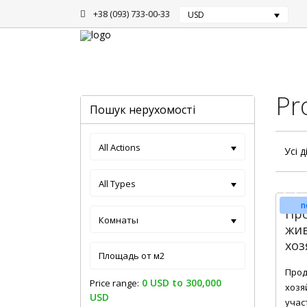
+38 (093) 733-00-33
USD
Головна
Козелецкий
Pr
Пошук нерухомості
All Actions
Усі д
All Types
n
Про
Комнаты
жи
хоз
Прод
0 USD to 300,000
Price range:
хозя
USD
учас